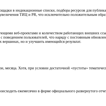
адки в индикационные списки, подбора ресурсов для публикаци
увеличения ТИЦ и PR, что исключительно положительным образо
ующими веб-проектами и количеством работающих внешних ссыло
и с поведением пользователей, что наряду с постоянным обнов
х вершинах, но и улучшить имеющийся результат.
ри, месяца. Хотя, при условии достаточной «пустоты» тематиче
оисходить ежемесячно в форме официального развернутого отче