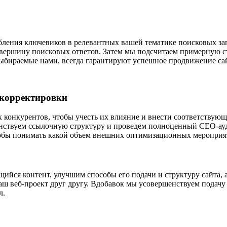
ления ключевиков в релевантных вашей тематике поисковых зап
 вершину поисковых ответов. Затем мы подсчитаем примерную с
ыбираемые нами, всегда гарантируют успешное продвижение сай
 корректировки
 конкурентов, чтобы учесть их влияние и внести соответствую
нствуем ссылочную структуру и проведем полноценный СЕО-ауд
тобы понимать какой объем внешних оптимизационных мероприя
йся контент, улучшим способы его подачи и структуру сайта, а 
ваш веб-проект друг другу. Вдобавок мы усовершенствуем пода
л.