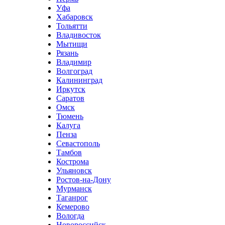
Уфа
Хабаровск
Тольятти
Владивосток
Мытищи
Рязань
Владимир
Волгоград
Калининград
Иркутск
Саратов
Омск
Тюмень
Калуга
Пенза
Севастополь
Тамбов
Кострома
Ульяновск
Ростов-на-Дону
Мурманск
Таганрог
Кемерово
Вологда
Новороссийск