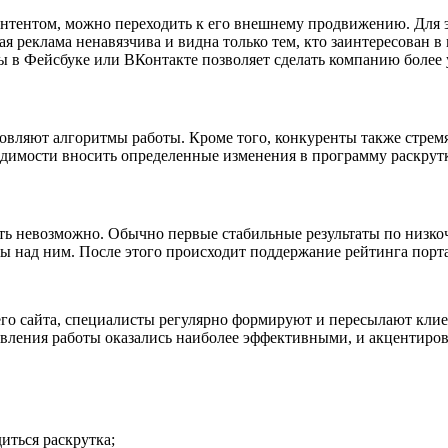
 контентом, можно переходить к его внешнему продвижению. Дл
я реклама ненавязчива и видна только тем, кто заинтересован в
пы в Фейсбуке или ВКонтакте позволяет сделать компанию более
вляют алгоритмы работы. Кроме того, конкуренты также стрем
одимости вносить определенные изменения в программу раскрут
ать невозможно. Обычно первые стабильные результаты по низко
ты над ним. После этого происходит поддержание рейтинга порта
о сайта, специалисты регулярно формируют и пересылают клие
вления работы оказались наиболее эффективными, и акцентиров
иться раскрутка;